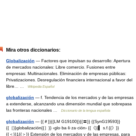
Mira otros diccionarios:
Globalización
— Factores que impulsan su desarrollo: Apertura
de mercados nacionales: Libre comercio. Fusiones entre
empresas: Multinacionales. Eliminación de empresas públicas:
Privatizaciones. Desregulación financiera internacional a favor del
libre… …
Wikipedia Español
globalización
— f. Tendencia de los mercados y de las empresas
a extenderse, alcanzando una dimensión mundial que sobrepasa
las fronteras nacionales …
Diccionario de la lengua española
globalización
— {{＃}}{{LM G19100}}{{〓}} {{SynG19593}}
{{［}}globalización{{］}} ‹glo·ba·li·za·ción› {{《}}▍ s.f.{{》}}
{{＜}}1{{＞}} Extensión de los mercados y de las empresas, para