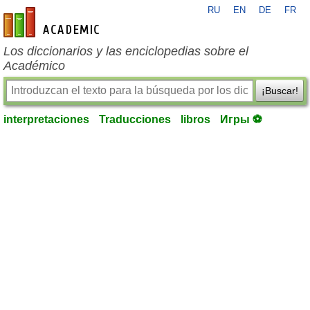
RU
EN
DE
FR
es-academic.com
Los diccionarios y las enciclopedias sobre el
Académico
¡Buscar!
interpretaciones
Traducciones
libros
Игры ⚽